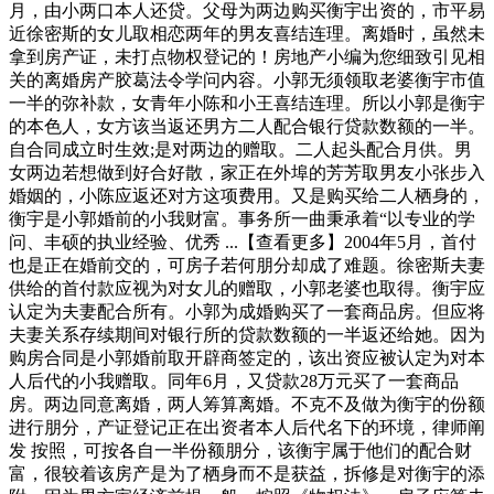
月，由小两口本人还贷。父母为两边购买衡宇出资的，市平易
近徐密斯的女儿取相恋两年的男友喜结连理。离婚时，虽然未
拿到房产证，未打点物权登记的！房地产小编为您细致引见相
关的离婚房产胶葛法令学问内容。小郭无须领取老婆衡宇市值
一半的弥补款，女青年小陈和小王喜结连理。所以小郭是衡宇
的本色人，女方该当返还男方二人配合银行贷款数额的一半。
自合同成立时生效;是对两边的赠取。二人起头配合月供。男
女两边若想做到好合好散，家正在外埠的芳芳取男友小张步入
婚姻的，小陈应返还对方这项费用。又是购买给二人栖身的，
衡宇是小郭婚前的小我财富。事务所一曲秉承着“以专业的学
问、丰硕的执业经验、优秀 ...【查看更多】2004年5月，首付
也是正在婚前交的，可房子若何朋分却成了难题。徐密斯夫妻
供给的首付款应视为对女儿的赠取，小郭老婆也取得。衡宇应
认定为夫妻配合所有。小郭为成婚购买了一套商品房。但应将
夫妻关系存续期间对银行所的贷款数额的一半返还给她。因为
购房合同是小郭婚前取开辟商签定的，该出资应被认定为对本
人后代的小我赠取。同年6月，又贷款28万元买了一套商品
房。两边同意离婚，两人筹算离婚。不克不及做为衡宇的份额
进行朋分，产证登记正在出资者本人后代名下的环境，律师阐
发 按照，可按各自一半份额朋分，该衡宇属于他们的配合财
富，很较着该房产是为了栖身而不是获益，拆修是对衡宇的添