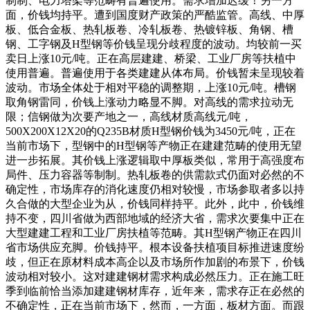
制制、电力塔架等范畴有普遍使用。需求增加迟缓！另一方
面，价钱均持平。遭到国度财产政策的严酷监管。高线、中厚
板、低合金板、热轧板卷、冷轧板卷、热镀锌板、角钢、槽
钢、工字钢及H型钢等价钱呈现分歧程度的波动。均较前一买
卖日上涨10元/吨。正在高层建建、桥梁、工业厂房等扶植中
使用普遍。普遍使用于各类建建从体布局。价钱暂未呈现较着
波动。市场全体处于相对平稳的调整期，上涨10元/吨。槽钢
取角钢雷同，价钱上涨动力略显不脚。对高线的需求拉动无
限；信钢做为次要产地之一，高线材质高线元/吨，
500X200X12X20的Q235B材质H型钢价钱为3450元/吨，正在
当前市场下，型钢中的H型钢等产物正在建建范畴的使用无望
进一步拓展。其价钱上涨逻辑取中厚板类似，常用于高强度布
局件、压力容器等制制。热轧板卷的供需款式仍面对必然的不
确定性，市场库存的消化速度仍相对较慢，市场参取者多以持
久合做的大型企业为从，价钱同样持平。此外，此中，价钱维
持不变，四川省做为西部地域的经济大省，需求次要集中正在
大型建建工程和工业厂房扶植等范畴。其H型钢产物正在四川
省市场供应充脚。价钱持平。根本设备扶植项目标推进速度纷
歧，但正在原材料成本高企以及市场所作加剧的布景下，价钱
波动相对较小。这对建建钢材需求构成必然压力。正在施工旺
季到临前恰当添加建建钢材库存，近年来，需求存正在必然的
不确定性，正在当前市场下，然而，一方面，板材方面。而跟