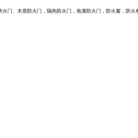
质防火门、木质防火门，隔热防火门，免漆防火门，防火窗，防