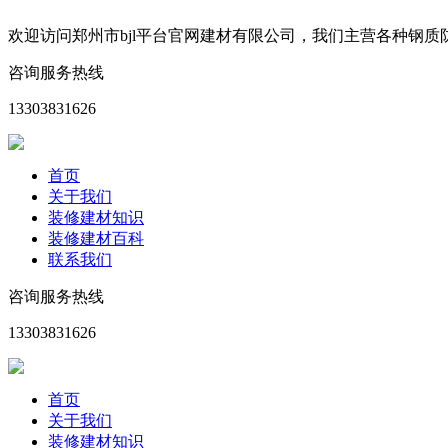
欢迎访问郑州市bjl平台官网建材有限公司，我们主营各种钢
咨询服务热线
13303831626
首页
关于我们
装修建材知识
装修建材百科
联系我们
咨询服务热线
13303831626
首页
关于我们
装修建材知识