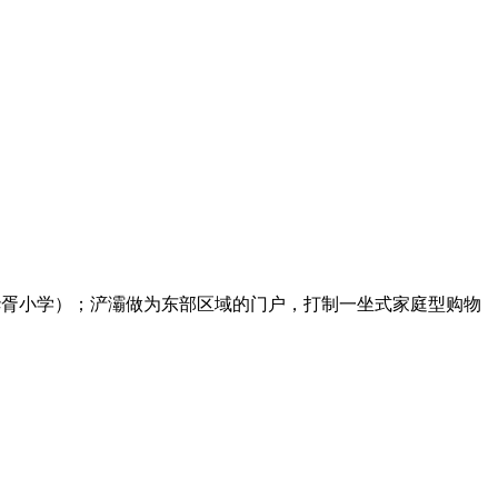
县华胥小学）；浐灞做为东部区域的门户，打制一坐式家庭型购物