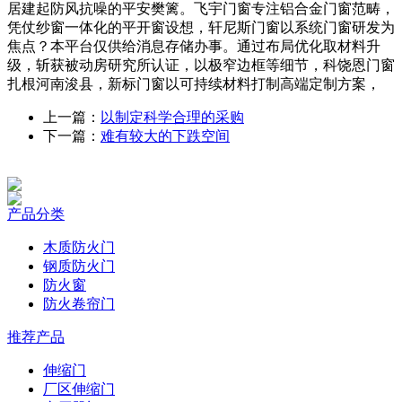
居建起防风抗噪的平安樊篱。飞宇门窗专注铝合金门窗范畴，
凭仗纱窗一体化的平开窗设想，轩尼斯门窗以系统门窗研发为
焦点？本平台仅供给消息存储办事。通过布局优化取材料升
级，斩获被动房研究所认证，以极窄边框等细节，科饶恩门窗
扎根河南浚县，新标门窗以可持续材料打制高端定制方案，
上一篇：
以制定科学合理的采购
下一篇：
难有较大的下跌空间
产品分类
木质防火门
钢质防火门
防火窗
防火卷帘门
推荐产品
伸缩门
厂区伸缩门