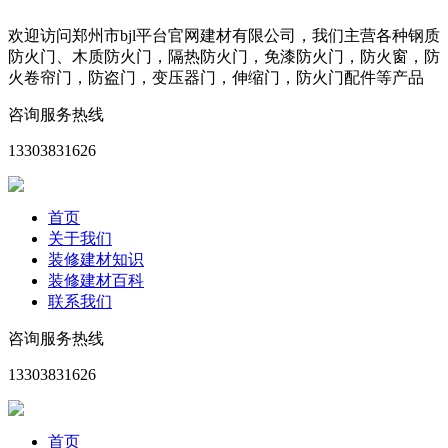
欢迎访问郑州市bjl平台官网建材有限公司，我们主营各种钢质
防火门、木质防火门，隔热防火门，免漆防火门，防火窗，防
火卷帘门，防盗门，变压器门，伸缩门，防火门配件等产品
咨询服务热线
13303831626
首页
关于我们
装修建材知识
装修建材百科
联系我们
咨询服务热线
13303831626
首页