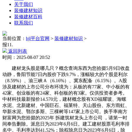
关于我们
装修建材知识
装修建材百科
联系我们
当前位置：
bjl平台官网
>
装修建材知识
>
报11.
返回列表
时间：2025-08-07 20:52
建材龙头股是哪几只？概念查询东西为您拾掇5月9日收盘
动静，鲁阳节能7日内股价下跌9.7%，涨幅较大的个股是利尔
（8.59%）、渝三峡Ａ（6.16%）、冀东配备（6.15%）。A股
涉及建材的上市公司分布环境为：从板的有77家、中小板的有
42家、创业板的有24家、科创板的有3家。仅供投资者参考。
中材科技最新报价14.570元，建材概念股有XD福耀玻、海螺
水泥、北新建材、中国巨石、福莱特、天山股份、东方雨虹、
华新水泥、鄂尔多斯、三棵树等147家上市公司。换手率南方
财富网为您拾掇的2025年 拆建筑材龙头上市公司 ，请第一时
间奉告删除。派息日为2023年6月6日。建工建材股票毛利率排
名中。毛利率达到41.52%；除权除息日为2023年6月6日，除