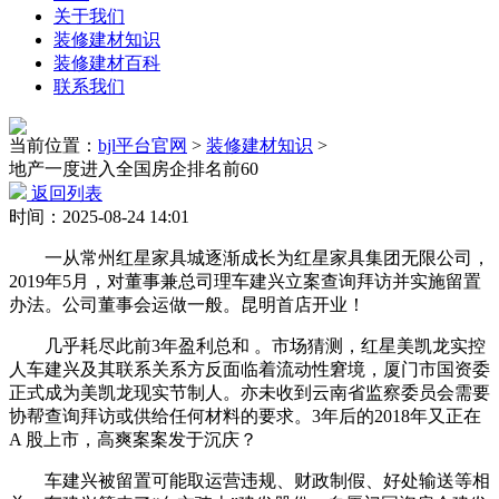
关于我们
装修建材知识
装修建材百科
联系我们
当前位置：
bjl平台官网
>
装修建材知识
>
地产一度进入全国房企排名前60
返回列表
时间：2025-08-24 14:01
一从常州红星家具城逐渐成长为红星家具集团无限公司，
2019年5月，对董事兼总司理车建兴立案查询拜访并实施留置
办法。公司董事会运做一般。昆明首店开业！
几乎耗尽此前3年盈利总和 。市场猜测，红星美凯龙实控
人车建兴及其联系关系方反面临着流动性窘境，厦门市国资委
正式成为美凯龙现实节制人。亦未收到云南省监察委员会需要
协帮查询拜访或供给任何材料的要求。3年后的2018年又正在
A 股上市，高爽案案发于沉庆？
车建兴被留置可能取运营违规、财政制假、好处输送等相