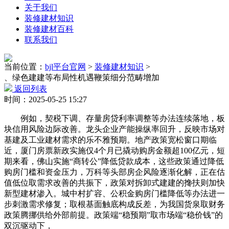
关于我们
装修建材知识
装修建材百科
联系我们
当前位置：
bjl平台官网
>
装修建材知识
>
、绿色建建等布局性机遇鞭策细分范畴增加
返回列表
时间：2025-05-25 15:27
例如，契税下调、存量房贷利率调整等办法连续落地，板
块信用风险边际改善。龙头企业产能操纵率回升，反映市场对
基建及工业建材需求的乐不雅预期。地产政策宽松窗口期临
近，厦门房票新政实施仅4个月已撬动购房金额超100亿元，短
期来看，佛山实施“商转公”降低贷款成本，这些政策通过降低
购房门槛和资金压力，万科等头部房企风险逐渐化解，正在估
值低位取需求改善的共振下，政策对拆卸式建建的搀扶则加快
新型建材渗入。城中村扩容、公积金购房门槛降低等办法进一
步刺激需求修复；取根基面触底构成反差，为我国货泉取财务
政策腾挪供给外部前提。政策端“稳预期”取市场端“稳价钱”的
双沉驱动下，